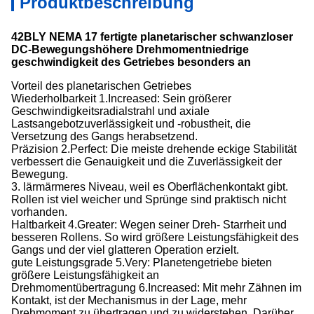
Produktbeschreibung
42BLY NEMA 17 fertigte planetarischer schwanzloser
DC-Bewegungshöhere Drehmomentniedrige
geschwindigkeit des Getriebes besonders an
Vorteil des planetarischen Getriebes
Wiederholbarkeit 1.Increased: Sein größerer
Geschwindigkeitsradialstrahl und axiale
Lastsangebotzuverlässigkeit und -robustheit, die
Versetzung des Gangs herabsetzend.
Präzision 2.Perfect: Die meiste drehende eckige Stabilität
verbessert die Genauigkeit und die Zuverlässigkeit der
Bewegung.
3. lärmärmeres Niveau, weil es Oberflächenkontakt gibt.
Rollen ist viel weicher und Sprünge sind praktisch nicht
vorhanden.
Haltbarkeit 4.Greater: Wegen seiner Dreh- Starrheit und
besseren Rollens. So wird größere Leistungsfähigkeit des
Gangs und der viel glatteren Operation erzielt.
gute Leistungsgrade 5.Very: Planetengetriebe bieten
größere Leistungsfähigkeit an
Drehmomentübertragung 6.Increased: Mit mehr Zähnen im
Kontakt, ist der Mechanismus in der Lage, mehr
Drehmoment zu übertragen und zu widerstehen. Darüber