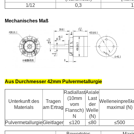
1/12
0,3
1
Mechanisches Maß
Aus Durchmesser 42mm
Pulvermetallurgie
Radiallast
Axiale
(10mm
Last
Unterkunft des
Tragen
Welleneinpreßkr
vom
der
Materials
am Ertrag
maximal (N)
Flansch)
Welle
N
(N)
Pulvermetallurgie
Gleitlager
≤120
≤80
≤500
Bewertetes
Maxi