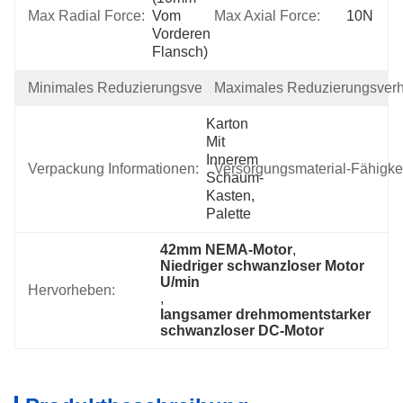
Max Radial Force:
Vom 
Max Axial Force:
10N
Vorderen 
Flansch)
Minimales Reduzierungsverhältnis:
Maximales Reduzierungsverhä
1/4
Karton 
Mit 
Innerem 
Verpackung Informationen:
Versorgungsmaterial-Fähigkei
Schaum-
Kasten, 
Palette
42mm NEMA-Motor
, 
Niedriger schwanzloser Motor 
U/min
Hervorheben:
, 
langsamer drehmomentstarker 
schwanzloser DC-Motor