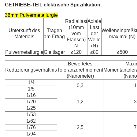
GETRIEBE-TEIL elektrische Spezifikation:
36mm
Pulvermetallurgie
Radiallast
Axiale
(10mm
Last
Unterkunft des
Tragen
Welleneinpreßkr
vom
der
Materials
am Ertrag
maximal (N)
Flansch)
Welle
N
(N)
Pulvermetallurgie
Gleitlager
≤120
≤80
≤500
Bewertetes
Maxi
Reduzierungsverhältnis
Toleranzdrehmoment
Momentantole
(Nanometer)
(Nano
1/4
0,3
1
1/5
1/16
1/20
1,2
3
1/25
1/53
1/62
1/76
2,5
7
1/94