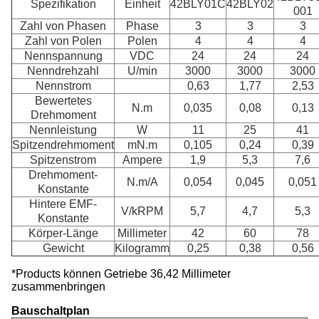
Spezifikation
Einheit
42BLY01C
42BLY02
001
Zahl von Phasen
Phase
3
3
3
Zahl von Polen
Polen
4
4
4
Nennspannung
VDC
24
24
24
Nenndrehzahl
U/min
3000
3000
3000
Nennstrom
0,63
1,77
2,53
Bewertetes
N.m
0,035
0,08
0,13
Drehmoment
Nennleistung
W
11
25
41
Spitzendrehmoment
mN.m
0,105
0,24
0,39
Spitzenstrom
Ampere
1,9
5,3
7,6
Drehmoment-
N.m/A
0,054
0,045
0,051
Konstante
Hintere EMF-
V/kRPM
5,7
4,7
5,3
Konstante
Körper-Länge
Millimeter
42
60
78
Gewicht
Kilogramm
0,25
0,38
0,56
*Products können Getriebe 36,42 Millimeter
zusammenbringen
Bauschaltplan