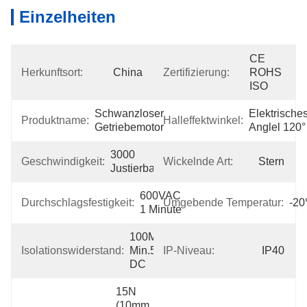
Einzelheiten
CE 
Herkunftsort:
China
Zertifizierung:
ROHS 
ISO
Schwanzloser 
Elektrisches
Produktname:
Halleffektwinkel:
Getriebemotor
Anglel 120°
3000 
Geschwindigkeit:
Wickelnde Art:
Stern
Justierbar
600VAC 
Durchschlagsfestigkeit:
Umgebende Temperatur:
-2
1 Minute
100MΩ 
Isolationswiderstand:
Min.500VC 
IP-Niveau:
IP40
DC
15N 
(10mm 