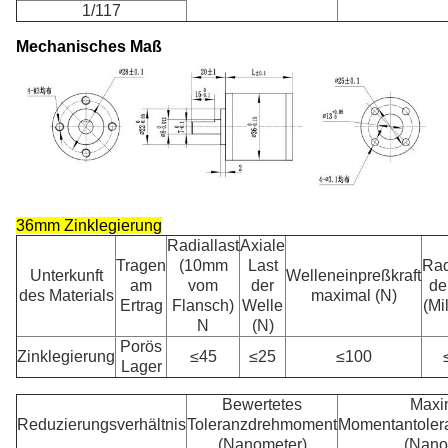
1/117
Mechanisches Maß
36mm
Zinklegierung
Radiallast
Axiale
Tragen
(10mm
Last
Rad
Unterkunft
Welleneinpreßkraft
am
vom
der
de
des Materials
maximal (N)
Ertrag
Flansch)
Welle
(Mi
N
(N)
Porös
Zinklegierung
≤45
≤25
≤100
Lager
Bewertetes
Maxi
Reduzierungsverhältnis
Toleranzdrehmoment
Momentantole
(Nanometer)
(Nano