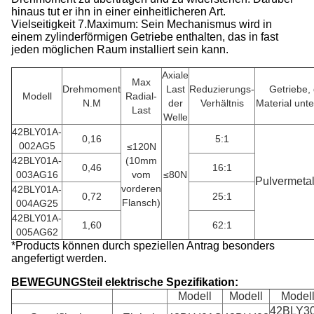
hinaus tut er ihn in einer einheitlicheren Art.
Vielseitigkeit 7.Maximum: Sein Mechanismus wird in
einem zylinderförmigen Getriebe enthalten, das in fast
jeden möglichen Raum installiert sein kann.
Axiale
Max
Drehmoment
Last
Reduzierungs-
Getriebe,
Modell
Radial-
N.M
der
Verhältnis
Material unte
Last
Welle
42BLY01A-
0,16
5:1
002AG5
≤120N
42BLY01A-
(10mm
0,46
16:1
003AG16
vom
≤80N
Pulvermetal
vorderen
42BLY01A-
0,72
25:1
Flansch)
004AG25
42BLY01A-
1,60
62:1
005AG62
*Products können durch speziellen Antrag besonders
angefertigt werden.
BEWEGUNGSteil elektrische Spezifikation:
Modell
Modell
Model
42BLY30