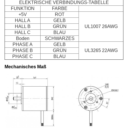
ELEKTRISCHE VERBINDUNGS-TABELLE
FUNKTION
FARBE
+5V
ROT
HALL A
GELB
HALL B
GRÜN
UL1007 26AWG
HALL C
BLAU
Boden
SCHWARZES
PHASE A
GELB
PHASE B
GRÜN
UL3265 22AWG
PHASE C
BLAU
Mechanisches Maß