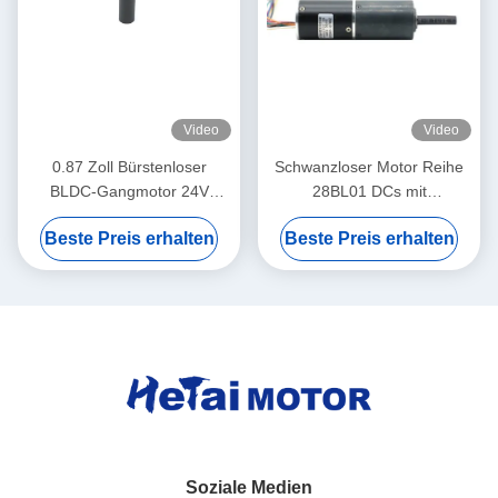
Video
Video
0.87 Zoll Bürstenloser
Schwanzloser Motor Reihe
BLDC-Gangmotor 24V
28BL01 DCs mit
300RPM 22BL-Serie
planetarischem kleinem
Beste Preis erhalten
Beste Preis erhalten
Getriebe Bürstenloser Motor
Gangmotor des Getriebes
nema11
Soziale Medien